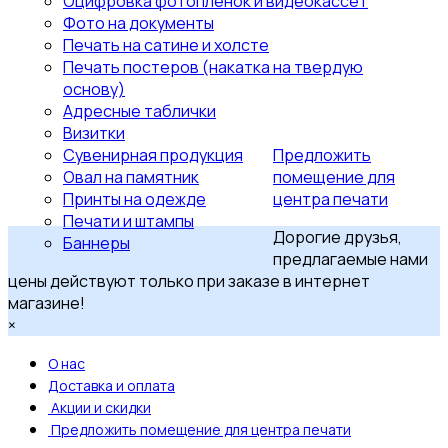
Оцифровка фотопленок и видеокассет
Фото на документы
Печать на сатине и холсте
Печать постеров (накатка на твердую
основу)
Адресные таблички
Визитки
Сувенирная продукция
Предложить
Овал на памятник
помещение для
Принты на одежде
центра печати
Печати и штампы
Дорогие друзья,
Баннеры
предлагаемые нами
цены действуют только при заказе в интернет
магазине!
×
О нас
Доставка и оплата
Акции и скидки
Предложить помещение для центра печати