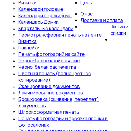
Визитки
Цены
Календари годовые
О нас
Календари перекидные
Доставка и оплата
Календарь Домик
Акции и
Квартальные календари
скидки
Термотрансферная печать на ленте
Визитка
Наклейки
Печать фотографий на сайте
Черно-белое копирование
Черно-белая распечатка
Цветная печать (полноцветное
копирование)
Сканирование документов
Ламинирование документов
Брошюровка (сшивание, переплет)
документов
Широкоформатная печать
Печать фотографий и проявка пленки в
фотосалонах