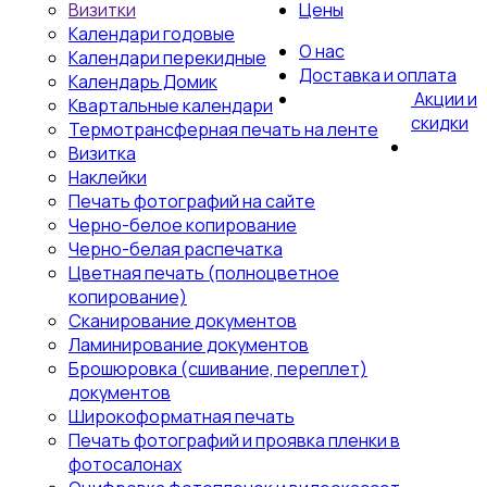
Визитки
Цены
Календари годовые
О нас
Календари перекидные
Доставка и оплата
Календарь Домик
Акции и
Квартальные календари
скидки
Термотрансферная печать на ленте
Визитка
Наклейки
Печать фотографий на сайте
Черно-белое копирование
Черно-белая распечатка
Цветная печать (полноцветное
копирование)
Сканирование документов
Ламинирование документов
Брошюровка (сшивание, переплет)
документов
Широкоформатная печать
Печать фотографий и проявка пленки в
фотосалонах