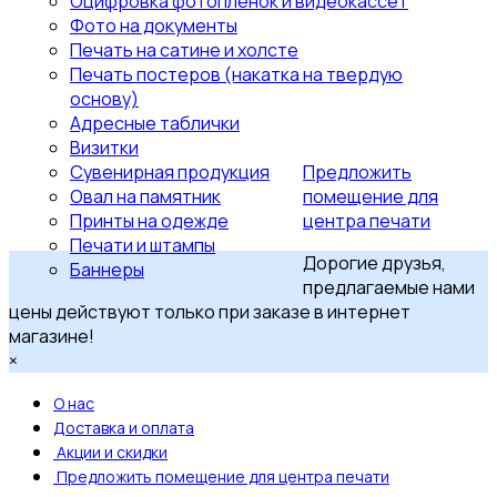
Оцифровка фотопленок и видеокассет
Фото на документы
Печать на сатине и холсте
Печать постеров (накатка на твердую
основу)
Адресные таблички
Визитки
Сувенирная продукция
Предложить
Овал на памятник
помещение для
Принты на одежде
центра печати
Печати и штампы
Дорогие друзья,
Баннеры
предлагаемые нами
цены действуют только при заказе в интернет
магазине!
×
О нас
Доставка и оплата
Акции и скидки
Предложить помещение для центра печати