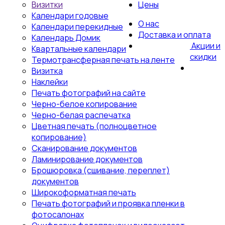
Визитки
Цены
Календари годовые
О нас
Календари перекидные
Доставка и оплата
Календарь Домик
Акции и
Квартальные календари
скидки
Термотрансферная печать на ленте
Визитка
Наклейки
Печать фотографий на сайте
Черно-белое копирование
Черно-белая распечатка
Цветная печать (полноцветное
копирование)
Сканирование документов
Ламинирование документов
Брошюровка (сшивание, переплет)
документов
Широкоформатная печать
Печать фотографий и проявка пленки в
фотосалонах