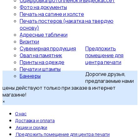
Оцифровка фотопленок и видеокассет
Фото на документы
Печать на сатине и холсте
Печать постеров (накатка на твердую
основу)
Адресные таблички
Визитки
Сувенирная продукция
Предложить
Овал на памятник
помещение для
Принты на одежде
центра печати
Печати и штампы
Дорогие друзья,
Баннеры
предлагаемые нами
цены действуют только при заказе в интернет
магазине!
×
О нас
Доставка и оплата
Акции и скидки
Предложить помещение для центра печати