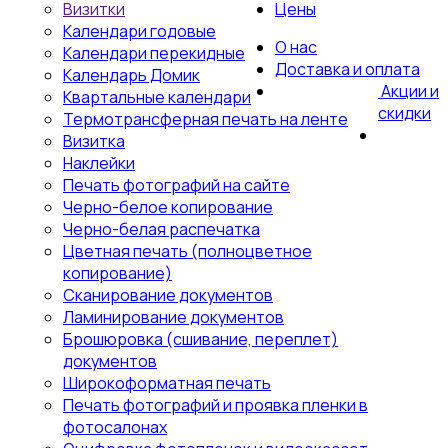
Визитки
Цены
Календари годовые
О нас
Календари перекидные
Доставка и оплата
Календарь Домик
Акции и
Квартальные календари
скидки
Термотрансферная печать на ленте
Визитка
Наклейки
Печать фотографий на сайте
Черно-белое копирование
Черно-белая распечатка
Цветная печать (полноцветное
копирование)
Сканирование документов
Ламинирование документов
Брошюровка (сшивание, переплет)
документов
Широкоформатная печать
Печать фотографий и проявка пленки в
фотосалонах