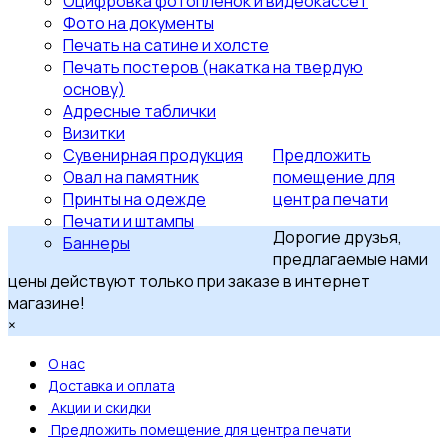
Оцифровка фотопленок и видеокассет
Фото на документы
Печать на сатине и холсте
Печать постеров (накатка на твердую
основу)
Адресные таблички
Визитки
Сувенирная продукция
Предложить
Овал на памятник
помещение для
Принты на одежде
центра печати
Печати и штампы
Дорогие друзья,
Баннеры
предлагаемые нами
цены действуют только при заказе в интернет
магазине!
×
О нас
Доставка и оплата
Акции и скидки
Предложить помещение для центра печати