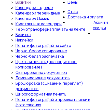
Визитки
Цены
Календари годовые
О нас
Календари перекидные
Доставка и оплата
Календарь Домик
Акции и
Квартальные календари
скидки
Термотрансферная печать на ленте
Визитка
Наклейки
Печать фотографий на сайте
Черно-белое копирование
Черно-белая распечатка
Цветная печать (полноцветное
копирование)
Сканирование документов
Ламинирование документов
Брошюровка (сшивание, переплет)
документов
Широкоформатная печать
Печать фотографий и проявка пленки в
фотосалонах