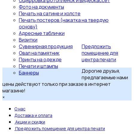
Оцифровка фотопленок и видеокассет
Фото на документы
Печать на сатине и холсте
Печать постеров (накатка на твердую
основу)
Адресные таблички
Визитки
Сувенирная продукция
Предложить
Овал на памятник
помещение для
Принты на одежде
центра печати
Печати и штампы
Дорогие друзья,
Баннеры
предлагаемые нами
цены действуют только при заказе в интернет
магазине!
×
О нас
Доставка и оплата
Акции и скидки
Предложить помещение для центра печати