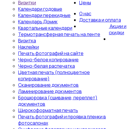
Визитки
Цены
Календари годовые
О нас
Календари перекидные
Доставка и оплата
Календарь Домик
Акции и
Квартальные календари
скидки
Термотрансферная печать на ленте
Визитка
Наклейки
Печать фотографий на сайте
Черно-белое копирование
Черно-белая распечатка
Цветная печать (полноцветное
копирование)
Сканирование документов
Ламинирование документов
Брошюровка (сшивание, переплет)
документов
Широкоформатная печать
Печать фотографий и проявка пленки в
фотосалонах