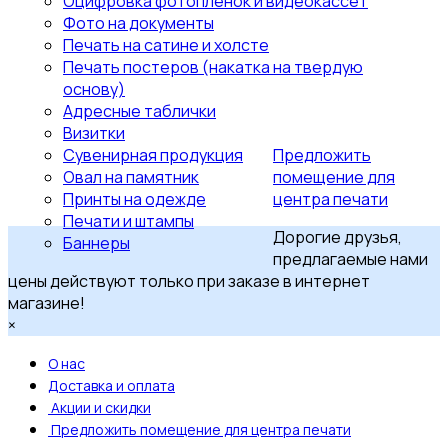
Оцифровка фотопленок и видеокассет
Фото на документы
Печать на сатине и холсте
Печать постеров (накатка на твердую
основу)
Адресные таблички
Визитки
Сувенирная продукция
Предложить
Овал на памятник
помещение для
Принты на одежде
центра печати
Печати и штампы
Дорогие друзья,
Баннеры
предлагаемые нами
цены действуют только при заказе в интернет
магазине!
×
О нас
Доставка и оплата
Акции и скидки
Предложить помещение для центра печати