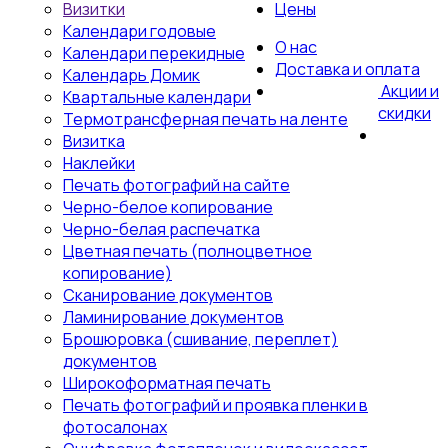
Визитки
Цены
Календари годовые
О нас
Календари перекидные
Доставка и оплата
Календарь Домик
Акции и
Квартальные календари
скидки
Термотрансферная печать на ленте
Визитка
Наклейки
Печать фотографий на сайте
Черно-белое копирование
Черно-белая распечатка
Цветная печать (полноцветное
копирование)
Сканирование документов
Ламинирование документов
Брошюровка (сшивание, переплет)
документов
Широкоформатная печать
Печать фотографий и проявка пленки в
фотосалонах