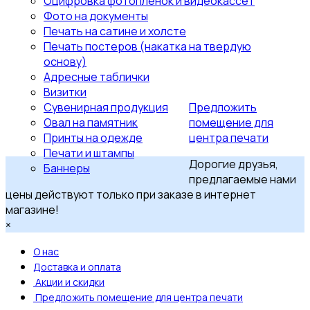
Оцифровка фотопленок и видеокассет
Фото на документы
Печать на сатине и холсте
Печать постеров (накатка на твердую
основу)
Адресные таблички
Визитки
Сувенирная продукция
Предложить
Овал на памятник
помещение для
Принты на одежде
центра печати
Печати и штампы
Дорогие друзья,
Баннеры
предлагаемые нами
цены действуют только при заказе в интернет
магазине!
×
О нас
Доставка и оплата
Акции и скидки
Предложить помещение для центра печати