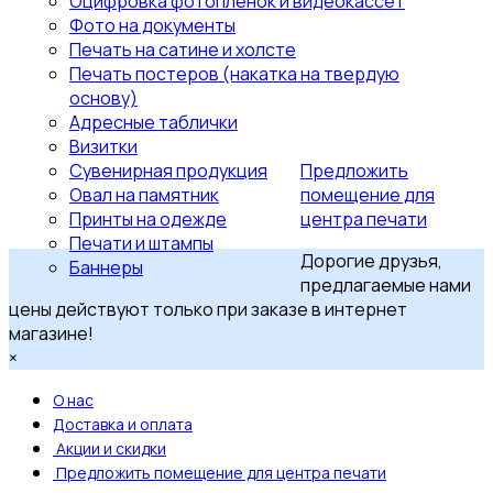
Оцифровка фотопленок и видеокассет
Фото на документы
Печать на сатине и холсте
Печать постеров (накатка на твердую
основу)
Адресные таблички
Визитки
Сувенирная продукция
Предложить
Овал на памятник
помещение для
Принты на одежде
центра печати
Печати и штампы
Дорогие друзья,
Баннеры
предлагаемые нами
цены действуют только при заказе в интернет
магазине!
×
О нас
Доставка и оплата
Акции и скидки
Предложить помещение для центра печати