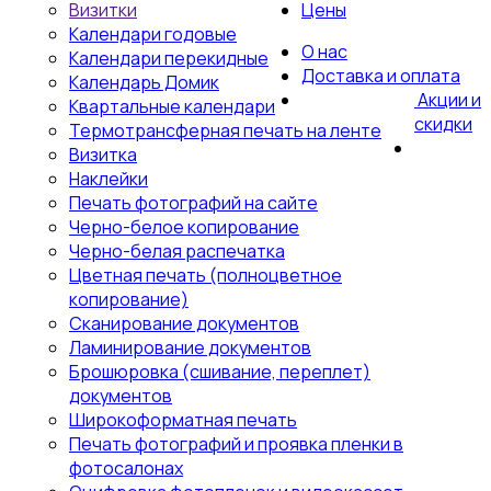
Визитки
Цены
Календари годовые
О нас
Календари перекидные
Доставка и оплата
Календарь Домик
Акции и
Квартальные календари
скидки
Термотрансферная печать на ленте
Визитка
Наклейки
Печать фотографий на сайте
Черно-белое копирование
Черно-белая распечатка
Цветная печать (полноцветное
копирование)
Сканирование документов
Ламинирование документов
Брошюровка (сшивание, переплет)
документов
Широкоформатная печать
Печать фотографий и проявка пленки в
фотосалонах