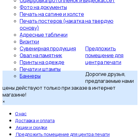
Оцифровка фотопленок и видеокассет
Фото на документы
Печать на сатине и холсте
Печать постеров (накатка на твердую
основу)
Адресные таблички
Визитки
Сувенирная продукция
Предложить
Овал на памятник
помещение для
Принты на одежде
центра печати
Печати и штампы
Дорогие друзья,
Баннеры
предлагаемые нами
цены действуют только при заказе в интернет
магазине!
×
О нас
Доставка и оплата
Акции и скидки
Предложить помещение для центра печати