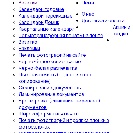
Визитки
Цены
Календари годовые
О нас
Календари перекидные
Доставка и оплата
Календарь Домик
Акции и
Квартальные календари
скидки
Термотрансферная печать на ленте
Визитка
Наклейки
Печать фотографий на сайте
Черно-белое копирование
Черно-белая распечатка
Цветная печать (полноцветное
копирование)
Сканирование документов
Ламинирование документов
Брошюровка (сшивание, переплет)
документов
Широкоформатная печать
Печать фотографий и проявка пленки в
фотосалонах