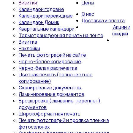
Визитки
Цены
Календари годовые
О нас
Календари перекидные
Доставка и оплата
Календарь Домик
Акции и
Квартальные календари
скидки
Термотрансферная печать на ленте
Визитка
Наклейки
Печать фотографий на сайте
Черно-белое копирование
Черно-белая распечатка
Цветная печать (полноцветное
копирование)
Сканирование документов
Ламинирование документов
Брошюровка (сшивание, переплет)
документов
Широкоформатная печать
Печать фотографий и проявка пленки в
фотосалонах