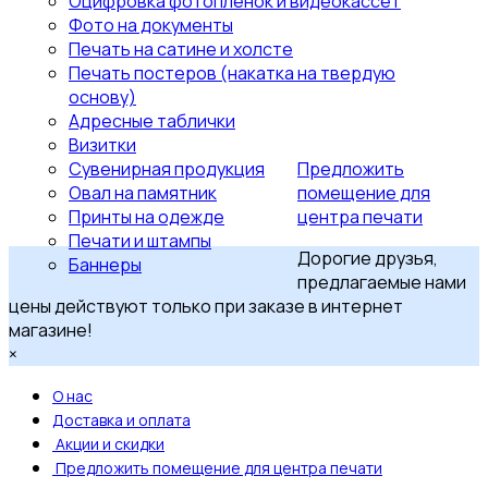
Оцифровка фотопленок и видеокассет
Фото на документы
Печать на сатине и холсте
Печать постеров (накатка на твердую
основу)
Адресные таблички
Визитки
Сувенирная продукция
Предложить
Овал на памятник
помещение для
Принты на одежде
центра печати
Печати и штампы
Дорогие друзья,
Баннеры
предлагаемые нами
цены действуют только при заказе в интернет
магазине!
×
О нас
Доставка и оплата
Акции и скидки
Предложить помещение для центра печати