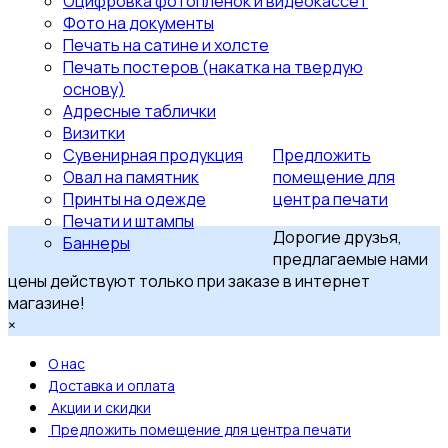
Оцифровка фотопленок и видеокассет
Фото на документы
Печать на сатине и холсте
Печать постеров (накатка на твердую
основу)
Адресные таблички
Визитки
Сувенирная продукция
Предложить
Овал на памятник
помещение для
Принты на одежде
центра печати
Печати и штампы
Дорогие друзья,
Баннеры
предлагаемые нами
цены действуют только при заказе в интернет
магазине!
×
О нас
Доставка и оплата
Акции и скидки
Предложить помещение для центра печати