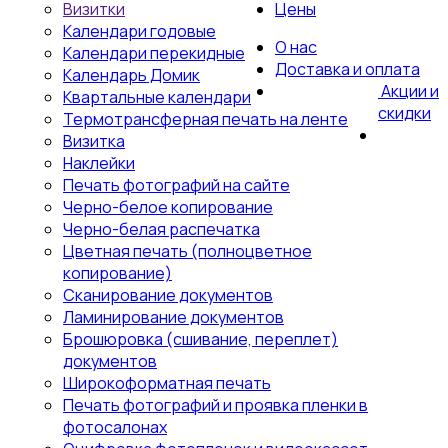
Визитки
Цены
Календари годовые
О нас
Календари перекидные
Доставка и оплата
Календарь Домик
Акции и
Квартальные календари
скидки
Термотрансферная печать на ленте
Визитка
Наклейки
Печать фотографий на сайте
Черно-белое копирование
Черно-белая распечатка
Цветная печать (полноцветное
копирование)
Сканирование документов
Ламинирование документов
Брошюровка (сшивание, переплет)
документов
Широкоформатная печать
Печать фотографий и проявка пленки в
фотосалонах